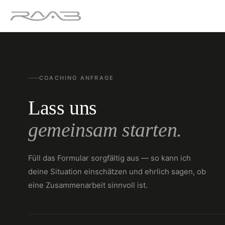
COACHING ANFRAGE
Lass uns
gemeinsam starten.
Füll das Formular sorgfältig aus — so kann ich
deine Situation einschätzen und ehrlich sagen, ob
eine Zusammenarbeit sinnvoll ist.