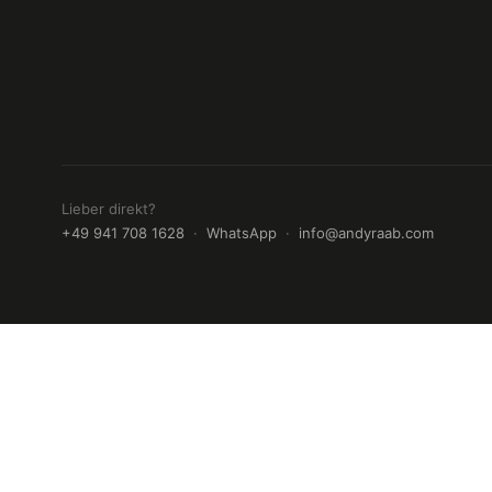
Lieber direkt?
+49 941 708 1628
·
WhatsApp
·
info@andyraab.com