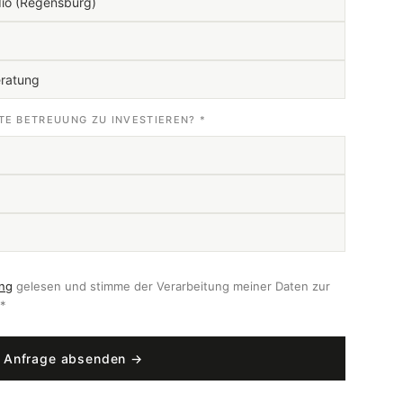
dio (Regensburg)
eratung
RTE BETREUUNG ZU INVESTIEREN? *
ung
gelesen und stimme der Verarbeitung meiner Daten zur
 *
Anfrage absenden →