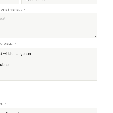
 VERÄNDERN? *
AKTUELL? *
tzt wirklich angehen
sicher
H? *