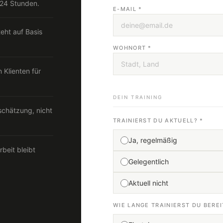
 24 Stunden.
E-MAIL *
ht auf Basis
WOHNORT *
 Klienten für
DEIN TRAINING
schätzung, nicht
TRAINIERST DU AKTUELL? *
Ja, regelmäßig
eit bleibt
Gelegentlich
Aktuell nicht
WIE LANGE TRAINIERST DU BEREI