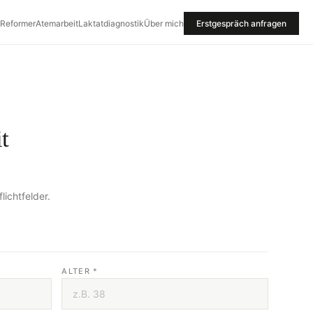
 Reformer
Atemarbeit
Laktatdiagnostik
Über mich
Erstgespräch anfragen
t
lichtfelder.
ALTER *